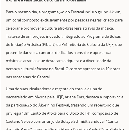
Àkórin e a valorização da cultura afro-brasileira
Para o mesmo dia, a programação do Festival inclui o grupo Àkórin,
um coral composto exclusivamente por pessoas negras, criado para
celebrar e promover a cultura afro-brasileira através da música.
Trata-se de um projeto inovador, integrado ao Programa de Bolsas
de Iniciação Artística (Pibiart) da Pró-reitoria de Cultura da UFJF, que
pretende dar voz a cantores dedicados a ensaiar e apresentar
músicas e arranjos que destacam a riqueza e a diversidade da
herança cultural africana no Brasil. O coro se apresenta às 19 horas
nas escadarias do Central.
Uma de suas idealizadoras e regente do coro, a aluna do
bacharelado em Música pela UFJF, Arlana Dias, destaca a importância
da participação do Àkórin no Festival, trazendo um repertório que
privilegia “Um Canto de Afoxé para o Bloco do Ilê”, composição de
Caetano Veloso com arranjo de Botzye Schmidt Sandoval; “Canto
das Três Raças”, composição de Mauro Duarte e Paulo César Pinheiro