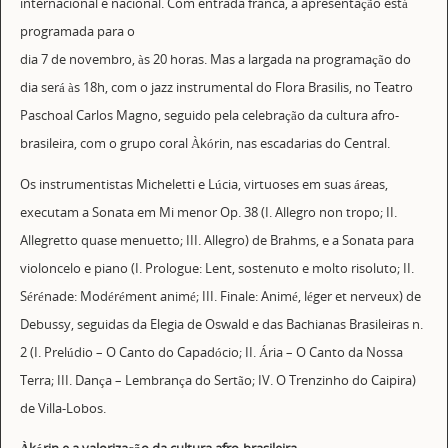
internacional e nacional. Com entrada franca, a apresentação está
programada para o
dia 7 de novembro, às 20 horas. Mas a largada na programação do
dia será às 18h, com o jazz instrumental do Flora Brasilis, no Teatro
Paschoal Carlos Magno, seguido pela celebração da cultura afro-
brasileira, com o grupo coral Àkórin, nas escadarias do Central.
Os instrumentistas Micheletti e Lúcia, virtuoses em suas áreas,
executam a Sonata em Mi menor Op. 38 (I. Allegro non tropo; II.
Allegretto quase menuetto; III. Allegro) de Brahms, e a Sonata para
violoncelo e piano (I. Prologue: Lent, sostenuto e molto risoluto; II.
Sérénade: Modérément animé; III. Finale: Animé, léger et nerveux) de
Debussy, seguidas da Elegia de Oswald e das Bachianas Brasileiras n.
2 (I. Prelúdio – O Canto do Capadócio; II. Ária – O Canto da Nossa
Terra; III. Dança – Lembrança do Sertão; IV. O Trenzinho do Caipira)
de Villa-Lobos.