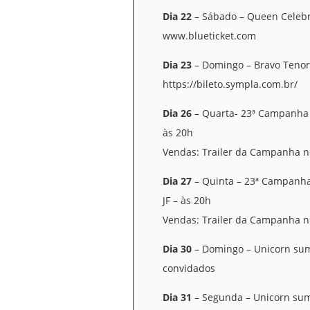
Dia 22
– Sábado – Queen Celebra
www.blueticket.com
Dia 23
– Domingo – Bravo Tenores
https://bileto.sympla.com.br/
Dia 26
– Quarta- 23ª Campanha d
às 20h
Vendas: Trailer da Campanha n
Dia 27
– Quinta – 23ª Campanha 
JF – às 20h
Vendas: Trailer da Campanha n
Dia 30
– Domingo – Unicorn summ
convidados
Dia 31
– Segunda – Unicorn summ