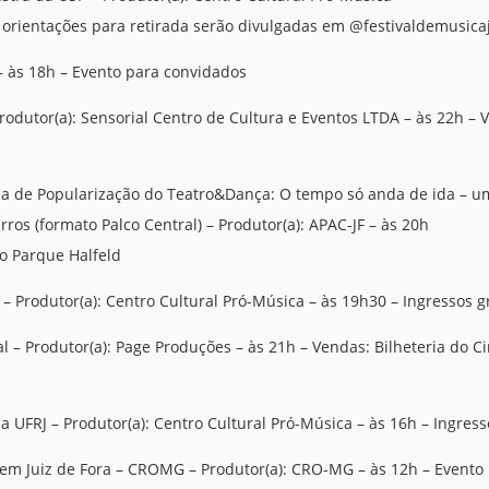
s orientações para retirada serão divulgadas em @festivaldemusica
– às 18h – Evento para convidados
rodutor(a): Sensorial Centro de Cultura e Eventos LTDA – às 22h – V
de Popularização do Teatro&Dança: O tempo só anda de ida – um 
ros (formato Palco Central) – Produtor(a): APAC-JF – às 20h
o Parque Halfeld
 – Produtor(a): Centro Cultural Pró-Música – às 19h30 – Ingressos gr
 – Produtor(a): Page Produções – às 21h – Vendas: Bilheteria do Ci
UFRJ – Produtor(a): Centro Cultural Pró-Música – às 16h – Ingresso
 em Juiz de Fora – CROMG – Produtor(a): CRO-MG – às 12h – Evento