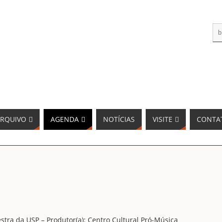
RQUIVO
AGENDA
NOTÍCIAS
VISITE
CONTA
stra da USP – Produtor(a): Centro Cultural Pró-Música