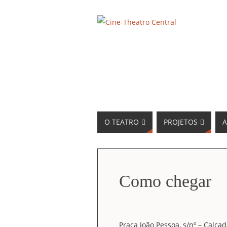
O TEATRO
PROJETOS
A
Como chegar
Praça João Pessoa, s/nº – Calça