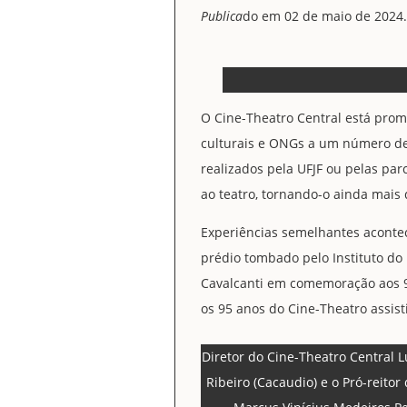
Publica
do em 02 de maio de 2024.
O Cine-Theatro Central está promo
culturais e ONGs a um número det
realizados pela UFJF ou pelas par
ao teatro, tornando-o ainda mais
Experiências semelhantes acontec
prédio tombado pelo Instituto do P
Cavalcanti em comemoração aos 9
os 95 anos do Cine-Theatro assist
Diretor do Cine-Theatro Central L
Ribeiro (Cacaudio) e o Pró-reitor