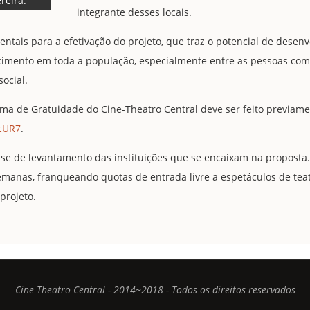
reira.
integrante desses locais.
entais para a efetivação do projeto, que traz o potencial de dese
cimento em toda a população, especialmente entre as pessoas com
ocial.
ama de Gratuidade do Cine-Theatro Central deve ser feito previame
GcUR7
.
se de levantamento das instituições que se encaixam na proposta.
emanas, franqueando quotas de entrada livre a espetáculos de teat
projeto.
Cine Theatro Central - 2014~2018 - Todos os direitos reservados