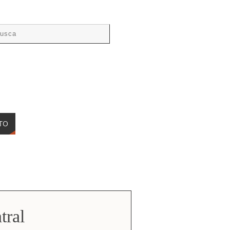
TO
tral