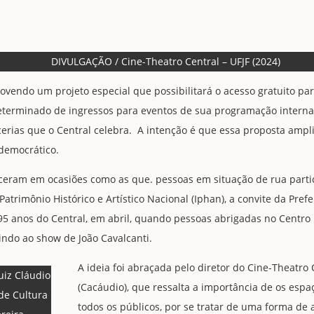
DIVULGAÇÃO / Cine-Theatro Central – UFJF (2024)
vendo um projeto especial que possibilitará o acesso gratuito para
erminado de ingressos para eventos de sua programação interna, 
cerias que o Central celebra. A intenção é que essa proposta ampli
 democrático.
eram em ocasiões como as que. pessoas em situação de rua partic
atrimônio Histórico e Artístico Nacional (Iphan), a convite da Pref
5 anos do Central, em abril, quando pessoas abrigadas no Cent
indo ao show de João Cavalcanti.
A ideia foi abraçada pelo diretor do Cine-Theatro 
uiz Cláudio
(Cacáudio), que ressalta a importância de os espa
 de Cultura
todos os públicos, por se tratar de uma forma de 