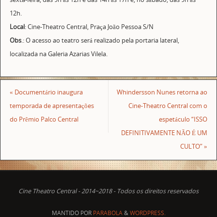
12h.
Local
: Cine-Theatro Central, Praça João Pessoa S/N
Obs
.: O acesso ao teatro será realizado pela portaria lateral,
localizada na Galeria Azarias Vilela.
«
Documentário inaugura
Whindersson Nunes retorna ao
temporada de apresentações
Cine-Theatro Central com o
do Prêmio Palco Central
espetáculo “ISSO
DEFINITIVAMENTE NÃO É UM
CULTO”
»
Cine Theatro Central - 2014~2018 - Todos os direitos reservados
MANTIDO POR
PARABOLA
&
WORDPRESS.