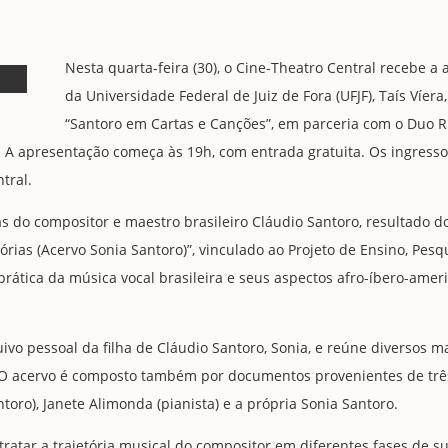
Nesta quarta-feira (30), o Cine-Theatro Central recebe a at
da Universidade Federal de Juiz de Fora (UFJF), Taís Víera
“Santoro em Cartas e Canções”, em parceria com o Duo R
). A apresentação começa às 19h, com entrada gratuita. Os ingresso
tral.
s do compositor e maestro brasileiro Cláudio Santoro, resultado d
ias (Acervo Sonia Santoro)”, vinculado ao Projeto de Ensino, Pesqu
 prática da música vocal brasileira e seus aspectos afro-íbero-amer
ivo pessoal da filha de Cláudio Santoro, Sonia, e reúne diversos mat
s. O acervo é composto também por documentos provenientes de três
toro), Janete Alimonda (pianista) e a própria Sonia Santoro.
etratar a trajetória musical do compositor em diferentes fases de s