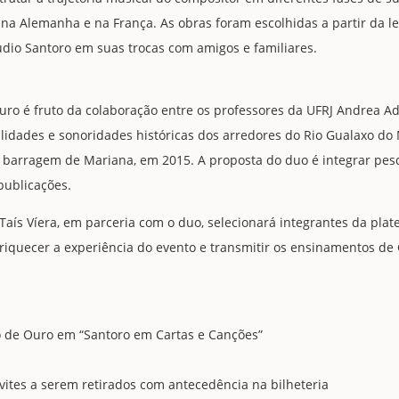
s na Alemanha e na França. As obras foram escolhidas a partir da le
udio Santoro em suas trocas com amigos e familiares.
uro é fruto da colaboração entre os professores da UFRJ Andrea A
lidades e sonoridades históricas dos arredores do Rio Gualaxo do
barragem de Mariana, em 2015. A proposta do duo é integrar pes
 publicações.
a Taís Víera, em parceria com o duo, selecionará integrantes da pla
enriquecer a experiência do evento e transmitir os ensinamentos de
io de Ouro em “Santoro em Cartas e Canções”
vites a serem retirados com antecedência na bilheteria