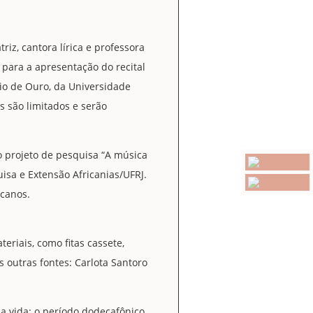
riz, cantora lírica e professora
, para a apresentação do recital
io de Ouro, da Universidade
s são limitados e serão
o projeto de pesquisa “A música
isa e Extensão Africanias/UFRJ.
icanos.
eriais, como fitas cassete,
 outras fontes: Carlota Santoro
ua vida: o período dodecafônico,