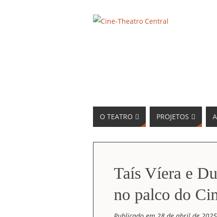
O TEATRO
PROJETOS
A
Taís Víera e D
no palco do Ci
Publicado em 28 de abril de 2025