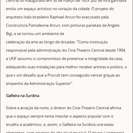
Central foi inaugurado em 30 de março de 1929. Juiz de fora ganhava
então um espaço artístico no coração da cidade. O projeto do
arquiteto ítalo-brasileiro Raphael Arcuri foi executado pela
Construtora Pantaleone Arcuri, com pinturas parietais de Angelo
Bigi, e se tornou um ambiente de
celebração da arte ao longo de décadas. “Como instituição
responsável pela administração do Cine-Theatro Central desde 1994,
a UFJF assumiu o compromisso de preservar a integridade da casa,
adequando suas instalações para melhor receber artistas e público, o
que é um desafio que a Procult tem conseguido vencer graças ao
empenho da Administração Superior”.
Gafieira na Surdina
Sobre a atração da noite, o diretor do Cine-Theatro Central afirma
que o espaço sempre tenta mesclar o aspecto popular com o
erudito e acadêmico, e, assim, o Gafieira na Surdina une esses
elementos, com arranjos de alto nível musical. O grupo é composto