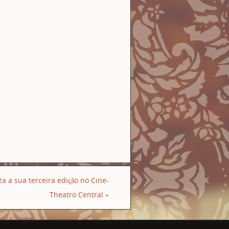
iza a sua terceira edição no Cine-
Theatro Central
»