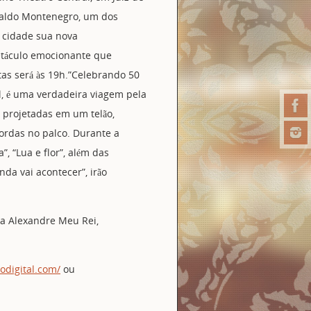
swaldo Montenegro, um dos
a cidade sua nova
etáculo emocionante que
tas será às 19h.”Celebrando 50
, é uma verdadeira viagem pela
 projetadas em um telão,
cordas no palco. Durante a
”, “Lua e flor”, além das
nda vai acontecer”, irão
ta Alexandre Meu Rei,
sodigital.com/
ou