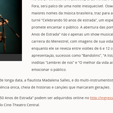
Fora, será palco de uma noite inesquecível. O
maiores nomes da música brasileira, traz para 
turnê “Celebrando 50 anos de estrada”, um esp
promete encantar o público. A abertura das por
Anos de Estrada” não é apenas um show musical
carreira do Menestrel, com imagens de sua vida
enquanto ele se reveza entre violões de 6 e 12 
apresentação, sucessos como “Bandolins”, “A lista
inéditas “Lembrei de nós” e “O melhor da vida ai
emocionar o público.
 longa data, a flautista Madalena Salles, e do multi-instrumentis
ncia única, cheia de histórias e canções que marcaram gerações.
50 Anos de Estrada” podem ser adquiridos online no
http://ingres
do Cine-Theatro Central.