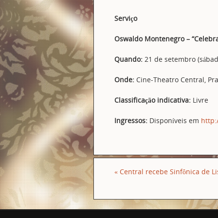
Serviço
Oswaldo Montenegro – “Celebra
Quando:
21 de setembro (sábado
Onde:
Cine-Theatro Central, Pra
Classificação indicativa:
Livre
Ingressos:
Disponíveis em
http:
«
Central recebe Sinfônica de L