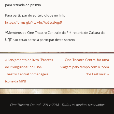
para retirada do prêmio.
Para participar do sorteio clique no link:
https://forms.gle/4tz74n7Ae6EtZFqp9
*
Membros do Cine-Theatro Central e da Pró-reitoria de Cultura da
UFJF não estão aptos a participar deste sorteio.
«
Lançamento do livro “Proezas
Cine-Theatro Central faz uma
de Pixinguinha” no Cine-
viagem pelo tempo com o “Som
Theatro Central homenageia
dos Festivais”
»
ícone da MPB
Cine Theatro Central - 2014~2018 - Todos os direitos reservados