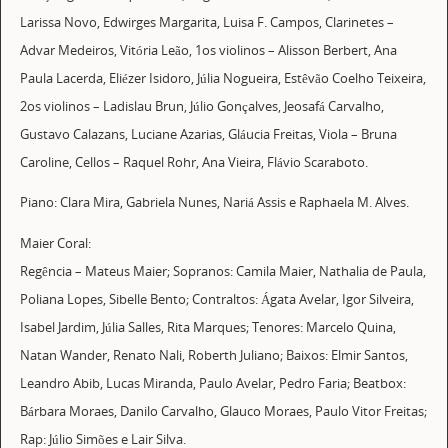
Larissa Novo, Edwirges Margarita, Luisa F. Campos, Clarinetes –
Advar Medeiros, Vitória Leão, 1os violinos – Alisson Berbert, Ana
Paula Lacerda, Eliézer Isidoro, Júlia Nogueira, Estêvão Coelho Teixeira,
2os violinos – Ladislau Brun, Júlio Gonçalves, Jeosafá Carvalho,
Gustavo Calazans, Luciane Azarias, Gláucia Freitas, Viola – Bruna
Caroline, Cellos – Raquel Rohr, Ana Vieira, Flávio Scaraboto.
Piano: Clara Mira, Gabriela Nunes, Nariá Assis e Raphaela M. Alves.
Maier Coral:
Regência – Mateus Maier; Sopranos: Camila Maier, Nathalia de Paula,
Poliana Lopes, Sibelle Bento; Contraltos: Ágata Avelar, Igor Silveira,
Isabel Jardim, Júlia Salles, Rita Marques; Tenores: Marcelo Quina,
Natan Wander, Renato Nali, Roberth Juliano; Baixos: Elmir Santos,
Leandro Abib, Lucas Miranda, Paulo Avelar, Pedro Faria; Beatbox:
Bárbara Moraes, Danilo Carvalho, Glauco Moraes, Paulo Vitor Freitas;
Rap: Júlio Simões e Lair Silva.