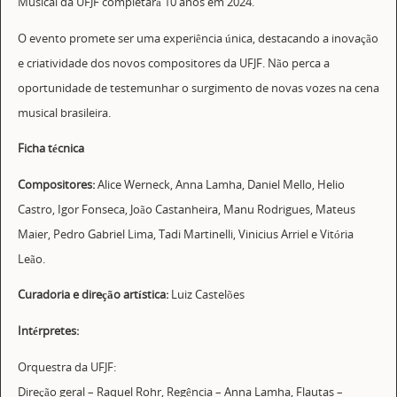
Musical da UFJF completará 10 anos em 2024.
O evento promete ser uma experiência única, destacando a inovação
e criatividade dos novos compositores da UFJF. Não perca a
oportunidade de testemunhar o surgimento de novas vozes na cena
musical brasileira.
Ficha técnica
Compositores:
Alice Werneck, Anna Lamha, Daniel Mello, Helio
Castro, Igor Fonseca, João Castanheira, Manu Rodrigues, Mateus
Maier, Pedro Gabriel Lima, Tadi Martinelli, Vinicius Arriel e Vitória
Leão.
Curadoria e direção artística:
Luiz Castelões
Intérpretes:
Orquestra da UFJF:
Direção geral – Raquel Rohr, Regência – Anna Lamha, Flautas –