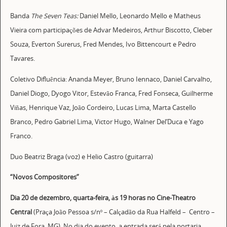
Banda
The Seven Teas:
Daniel Mello, Leonardo Mello e Matheus
Vieira com participações de Advar Medeiros, Arthur Biscotto, Cleber
Souza, Everton Surerus, Fred Mendes, Ivo Bittencourt e Pedro
Tavares.
Coletivo Difluência: Ananda Meyer, Bruno Iennaco, Daniel Carvalho,
Daniel Diogo, Dyogo Vitor, Estevão Franca, Fred Fonseca, Guilherme
Viñas, Henrique Vaz, João Cordeiro, Lucas Lima, Marta Castello
Branco, Pedro Gabriel Lima, Victor Hugo, Walner Del’Duca e Yago
Franco.
Duo Beatriz Braga (voz) e Helio Castro (guitarra)
“Novos Compositores”
Dia 20 de dezembro, quarta-feira, às 19 horas no Cine-Theatro
Central
(Praça João Pessoa s/nº – Calçadão da Rua Halfeld – Centro –
Juiz de Fora, MG). No dia do evento, a entrada será pela portaria