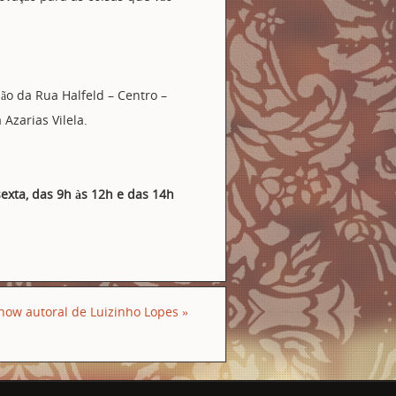
dão da Rua Halfeld – Centro –
 Azarias Vilela.
sexta, das 9h às 12h e das 14h
show autoral de Luizinho Lopes
»