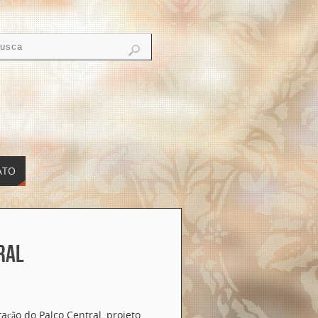
ATO
ral
ão do Palco Central, projeto