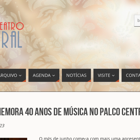
ARQUIVO
AGENDA
NOTÍCIAS
VISITE
CONT
emora 40 anos de música no Palco Cent
23
O mês de junho começa com mais uma apresentaç