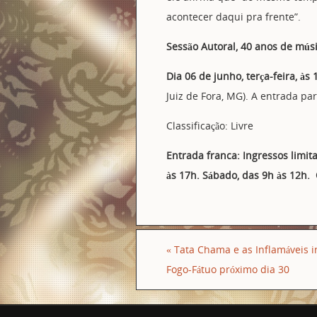
acontecer daqui pra frente”.
Sessão Autoral, 40 anos de mús
Dia 06 de junho, terça-feira, à
Juiz de Fora, MG). A entrada para
Classificação: Livre
Entrada franca: Ingressos limit
às 17h. Sábado, das 9h às 12h.
«
Tata Chama e as Inflamáveis i
Fogo-Fátuo próximo dia 30