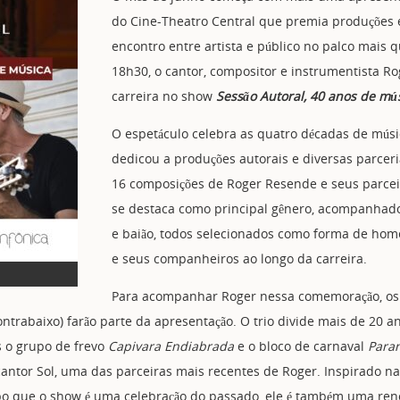
do Cine-Theatro Central que premia produções e
encontro entre artista e público no palco mais q
18h30, o cantor, compositor e instrumentista R
carreira no show
Sessão Autoral, 40 anos de mú
O espetáculo celebra as quatro décadas de músic
dedicou a produções autorais e diversas parceri
16 composições de Roger Resende e seus parcei
se destaca como principal gênero, acompanhado p
e baião, todos selecionados como forma de home
e seus companheiros ao longo da carreira.
Para acompanhar Roger nessa comemoração, os 
contrabaixo) farão parte da apresentação. O trio divide mais de 20 
s o grupo de frevo
Capivara Endiabrada
e o bloco de carnaval
Paran
antor Sol, uma das parceiras mais recentes de Roger. Inspirado n
o que o show é uma celebração do passado, ele é também uma reno