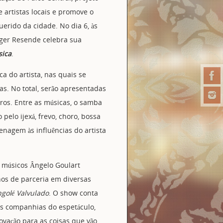
 artistas locais e promove o
uerido da cidade. No dia 6, às
oger Resende celebra sua
sica
.
a do artista, nas quais se
as. No total, serão apresentadas
ros. Entre as músicas, o samba
elo ijexá, frevo, choro, bossa
nagem às influências do artista
músicos Ângelo Goulart
anos de parceria em diversas
golé Valvulado
. O show conta
as companhias do espetáculo,
vação para as coisas que vão