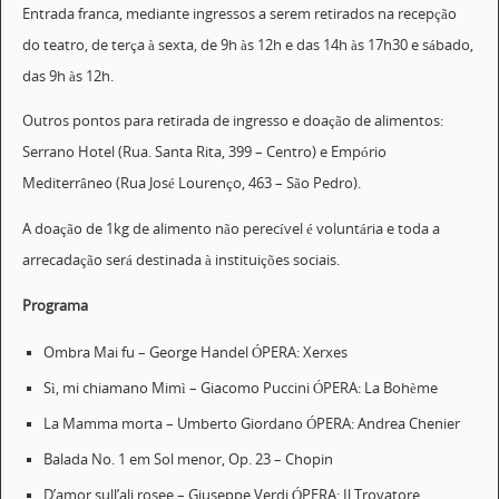
Entrada franca, mediante ingressos a serem retirados na recepção
do teatro, de terça à sexta, de 9h às 12h e das 14h às 17h30 e sábado,
das 9h às 12h.
Outros pontos para retirada de ingresso e doação de alimentos:
Serrano Hotel (Rua. Santa Rita, 399 – Centro) e Empório
Mediterrâneo (Rua José Lourenço, 463 – São Pedro).
A doação de 1kg de alimento não perecível é voluntária e toda a
arrecadação será destinada à instituições sociais.
Programa
Ombra Mai fu – George Handel ÓPERA: Xerxes
Sì, mi chiamano Mimì – Giacomo Puccini ÓPERA: La Bohème
La Mamma morta – Umberto Giordano ÓPERA: Andrea Chenier
Balada No. 1 em Sol menor, Op. 23 – Chopin
D’amor sull’ali rosee – Giuseppe Verdi ÓPERA: Il Trovatore