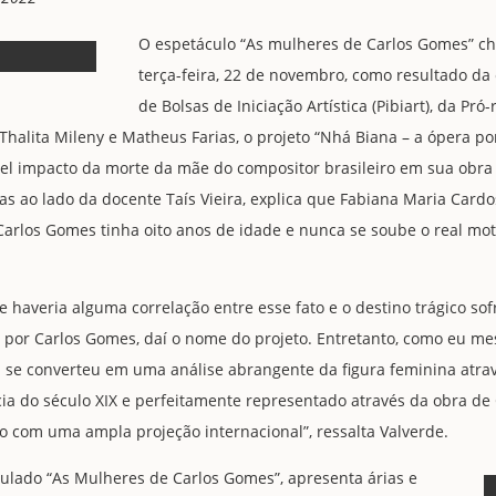
O espetáculo “As mulheres de Carlos Gomes” ch
terça-feira, 22 de novembro, como resultado d
de Bolsas de Iniciação Artística (Pibiart), da Pró-
Thalita Mileny e Matheus Farias, o projeto “Nhá Biana – a ópera 
vel impacto da morte da mãe do compositor brasileiro em sua obra 
stas ao lado da docente Taís Vieira, explica que Fabiana Maria Ca
Carlos Gomes tinha oito anos de idade e nunca se soube o real mot
se haveria alguma correlação entre esse fato e o destino trágico so
por Carlos Gomes, daí o nome do projeto. Entretanto, como eu me
al se converteu em uma análise abrangente da figura feminina atr
cia do século XIX e perfeitamente representado através da obra de
o com uma ampla projeção internacional”, ressalta Valverde.
titulado “As Mulheres de Carlos Gomes”, apresenta árias e