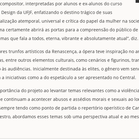
 compositor, interpretadas por alunos e ex-alunos do curso
e Design da UFJF, enfatizando o destino trágico de suas
ização atemporal, universal e crítica do papel da mulher na socie
ema certamente abrirá as portas para a compreensão do público d
mas que fala a todos, eterna, vibrante e absolutamente atual”, diz.
s trunfos artísticos da Renascença, a ópera teve inspiração no a
as, entre outros elementos culturais, como cenários e figurinos, 
 às audiências. Inicialmente destinada às elites, o gênero vem se
a iniciativas como a do espetáculo a ser apresentado no Central.
portância do projeto ao levantar temas relevantes como a violênci
ue continuam a acontecer abusos e assédios morais e sexuais ao l
sempre tendo como ponto de partida o repertório operístico de Car
estro, abordamos esses temas sob uma perspectiva atual e ao mes