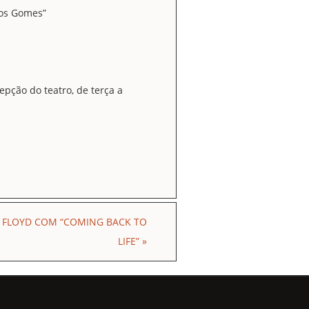
los Gomes”
epção do teatro, de terça a
 FLOYD COM “COMING BACK TO
LIFE”
»