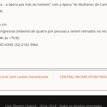
a – a ópera por trás do homem” com a ópera “As Mulheres de Car
0h.
a s/n
 ingressos (máximo de quatro por pessoa) a serem retirados na rec
14h às 17h30.
102-6330; (32) 2102-3964
Central, tem caráter beneficente
CENTRAL RECEBE ATOM PINK
Cine Theatro Central - 2014~2018 - Todos os direitos reservados